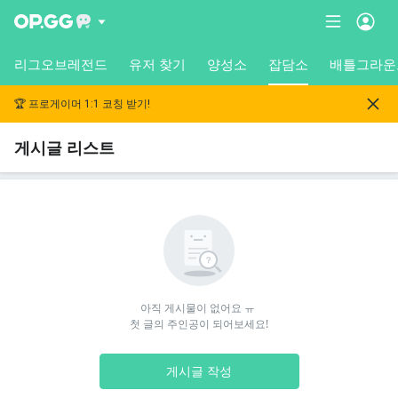
리그오브레전드
유저 찾기
양성소
잡담소
배틀그라운
🏆 프로게이머 1:1 코칭 받기!
게시글 리스트
아직 게시물이 없어요 ㅠ 

첫 글의 주인공이 되어보세요!
게시글 작성