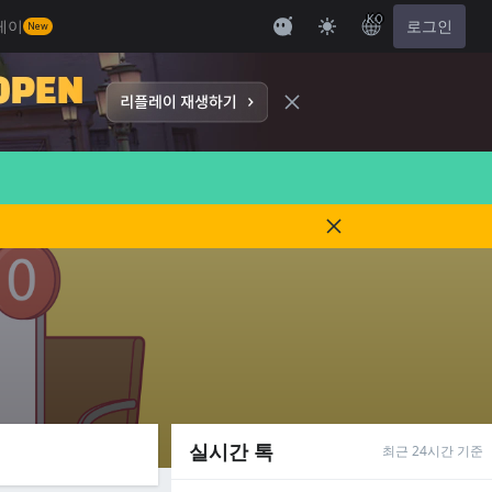
KO
레이
로그인
New
실시간 톡
최근 24시간 기준