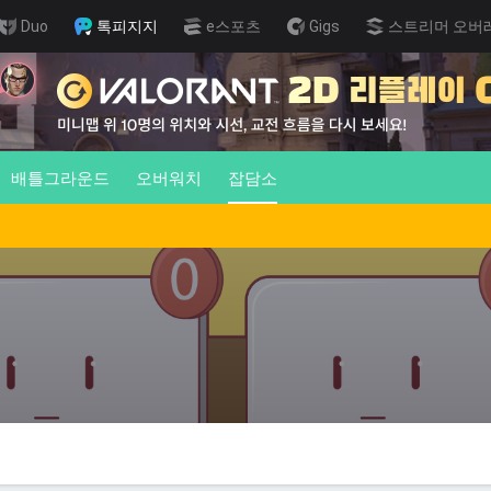
Duo
톡피지지
e스포츠
Gigs
스트리머 오버
배틀그라운드
오버워치
잡담소