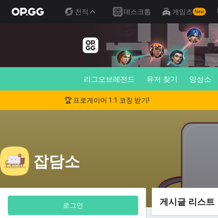
전적
데스크톱
게임즈
New
리그오브레전드
유저 찾기
양성소
🏆 프로게이머 1:1 코칭 받기!
잡담소
게시글 리스트
로그인