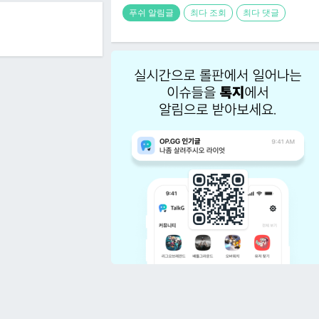
푸쉬 알림글
최다 조회
최다 댓글