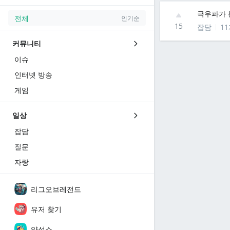
극우파가 
전체
인기순
15
잡담
1
커뮤니티
이슈
인터넷 방송
게임
일상
잡담
질문
자랑
리그오브레전드
유저 찾기
양성소