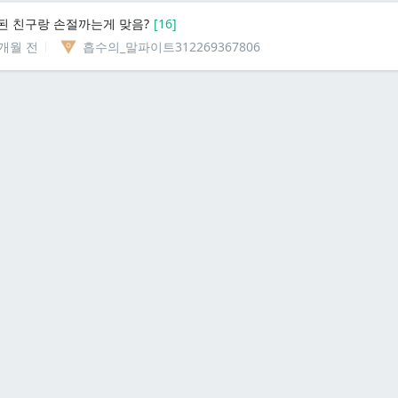
된 친구랑 손절까는게 맞음?
[
16
]
1개월 전
흡수의_말파이트312269367806