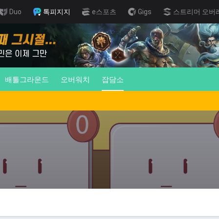
Duo
톡피지지
e스포츠
Gigs
스트리머 오버
배틀그라운드
오버워치
잡담소