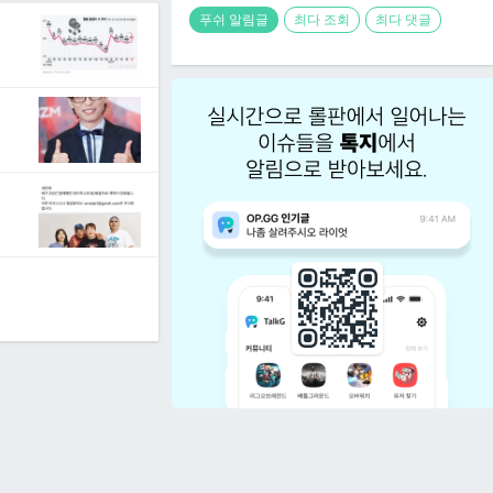
푸쉬 알림글
최다 조회
최다 댓글