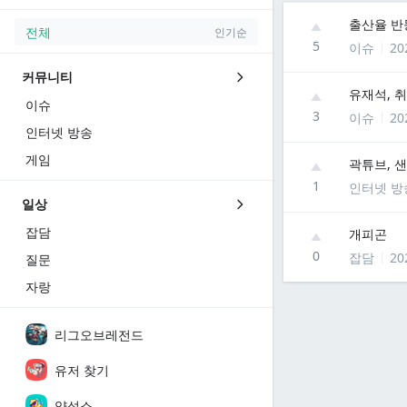
출산율 반등
전체
인기순
5
이슈
20
커뮤니티
유재석, 
이슈
3
이슈
20
인터넷 방송
게임
곽튜브, 샌
1
인터넷 방
일상
잡담
개피곤
0
잡담
20
질문
자랑
리그오브레전드
유저 찾기
양성소