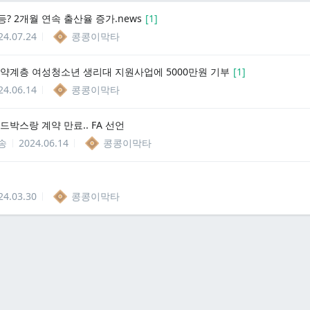
? 2개월 연속 출산율 증가.news
[
1
]
24.07.24
콩콩이막타
취약계층 여성청소년 생리대 지원사업에 5000만원 기부
[
1
]
24.06.14
콩콩이막타
드박스랑 계약 만료.. FA 선언
송
2024.06.14
콩콩이막타
24.03.30
콩콩이막타