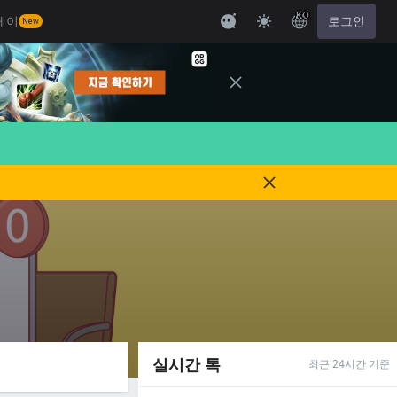
KO
레이
로그인
New
실시간 톡
최근 24시간 기준