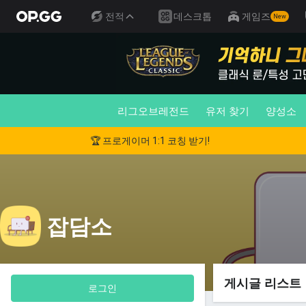
전적
데스크톱
게임즈
New
리그오브레전드
유저 찾기
양성소
🏆 프로게이머 1:1 코칭 받기!
잡담소
게시글 리스트
로그인