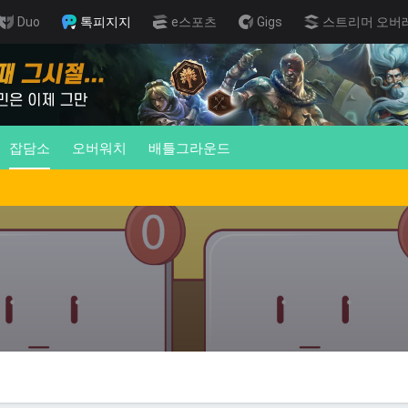
Duo
톡피지지
e스포츠
Gigs
스트리머 오버
잡담소
오버워치
배틀그라운드