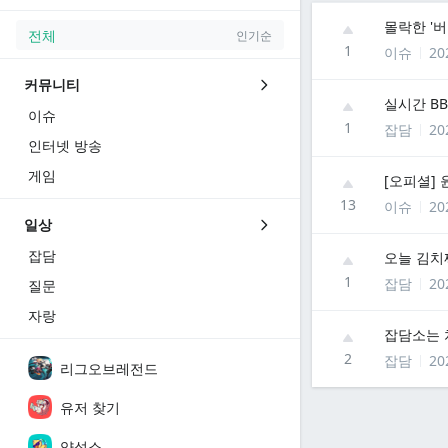
몰락한 '버
전체
인기순
1
이슈
20
커뮤니티
실시간 BB
이슈
1
잡담
20
인터넷 방송
게임
[오피셜]
13
이슈
20
일상
잡담
오늘 김치
1
잡담
20
질문
자랑
잡담소는
2
잡담
20
리그오브레전드
유저 찾기
양성소