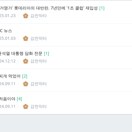
거명가' 롯데리아의 대반란. 7년만에 '1조 클럽' 재입성
[
1
]
25.01.23
감전막타
C 뉴스
25.01.03
감전막타
 윤석열 대통령 담화 전문
[
1
]
24.12.12
감전막타
찌개 먹었어
[
2
]
24.09.11
감전막타
 처음이야
[
4
]
24.09.11
감전막타