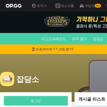
전적
데스크톱
게임즈
New
리그오브레전드
유저 찾기
양성소
🏆 프로게이머 1:1 코칭 받기!
잡담소
게시글 리스트
로그인