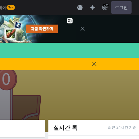
KO
레이
로그인
New
실시간 톡
최근 24시간 기준