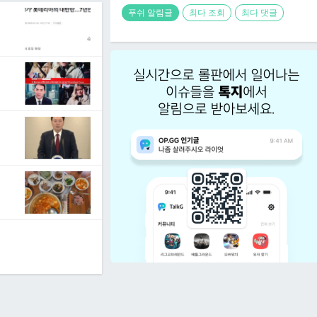
푸쉬 알림글
최다 조회
최다 댓글