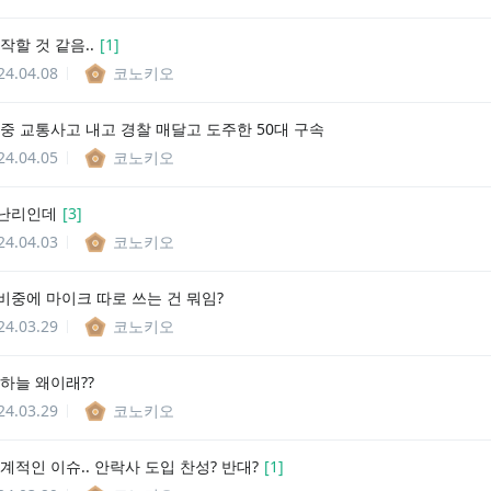
작할 것 같음..
[
1
]
24.04.08
코노키오
 중 교통사고 내고 경찰 매달고 도주한 50대 구속
24.04.05
코노키오
 난리인데
[
3
]
24.04.03
코노키오
비중에 마이크 따로 쓰는 건 뭐임?
24.03.29
코노키오
 하늘 왜이래??
24.03.29
코노키오
계적인 이슈.. 안락사 도입 찬성? 반대?
[
1
]