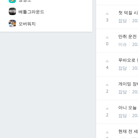
배틀그라운드
첫 덕질 시
3
잡담
20
오버워치
만취 운전
0
이슈
20
푸바오로
4
잡담
20
게이밍 장
2
잡담
20
아니 오늘
2
잡담
20
현재 전 세