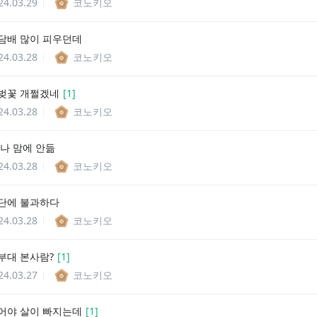
24.03.29
코노키오
담배 많이 피우던데
24.03.28
코노키오
벚꽃 개쩔겠네
[
1
]
24.03.28
코노키오
존나 맘에 안듦
24.03.28
코노키오
단에 불과하다
24.03.28
코노키오
부대 본사람?
[
1
]
24.03.27
코노키오
어야 살이 빠지는데
[
1
]