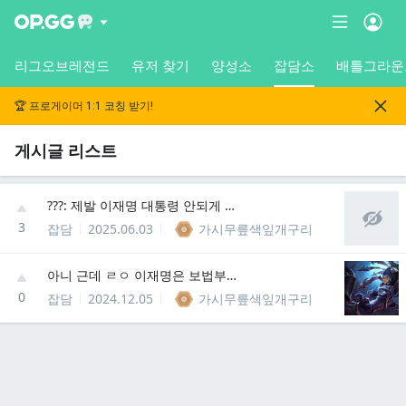
리그오브레전드
유저 찾기
양성소
잡담소
배틀그라운
🏆 프로게이머 1:1 코칭 받기!
게시글 리스트
???: 제발 이재명 대통령 안되게 해주세요
3
잡담
2025.06.03
가시무릎색잎개구리
아니 근데 ㄹㅇ 이재명은 보법부터 다르네
0
잡담
2024.12.05
가시무릎색잎개구리