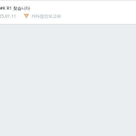
ff #K R1 찾습니다
25.01.11
카타장인되고파