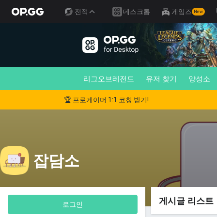
전적
데스크톱
게임즈
New
리그오브레전드
유저 찾기
양성소
🏆 프로게이머 1:1 코칭 받기!
잡담소
게시글 리스트
로그인