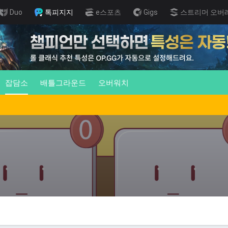
Duo
톡피지지
e스포츠
Gigs
스트리머 오버
잡담소
배틀그라운드
오버워치