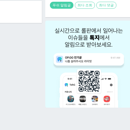
푸쉬 알림글
최다 조회
최다 댓글