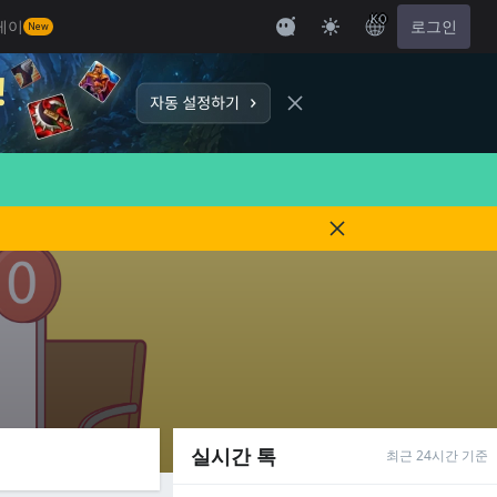
KO
레이
로그인
New
실시간 톡
최근 24시간 기준