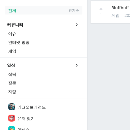
Bluffbu
전체
인기순
1
게임
20
커뮤니티
이슈
인터넷 방송
게임
일상
잡담
질문
자랑
리그오브레전드
유저 찾기
양성소