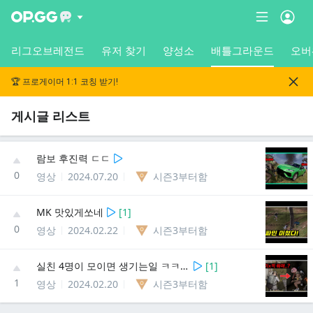
리그오브레전드
유저 찾기
양성소
배틀그라운드
오버
🏆 프로게이머 1:1 코칭 받기!
게시글 리스트
람보 후진력 ㄷㄷ
0
영상
2024.07.20
시즌3부터함
MK 맛있게쏘네
[
1
]
0
영상
2024.02.22
시즌3부터함
실친 4명이 모이면 생기는일 ㅋㅋㅋㅋㅋ
[
1
]
1
영상
2024.02.20
시즌3부터함