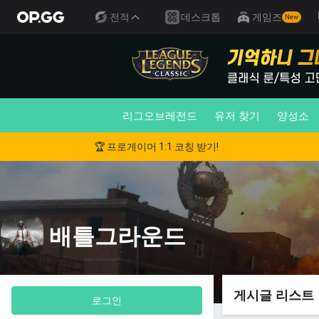
전적
데스크톱
게임즈
New
리그오브레전드
유저 찾기
양성소
🏆 프로게이머 1:1 코칭 받기!
배틀그라운드
게시글 리스트
로그인