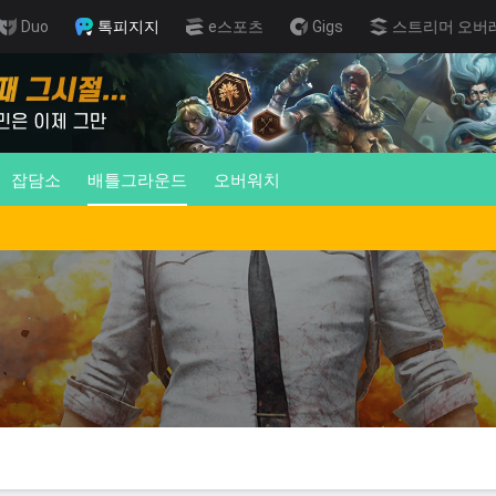
Duo
톡피지지
e스포츠
Gigs
스트리머 오버
잡담소
배틀그라운드
오버워치