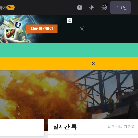
KO
레이
로그인
New
실시간 톡
최근 24시간 기준