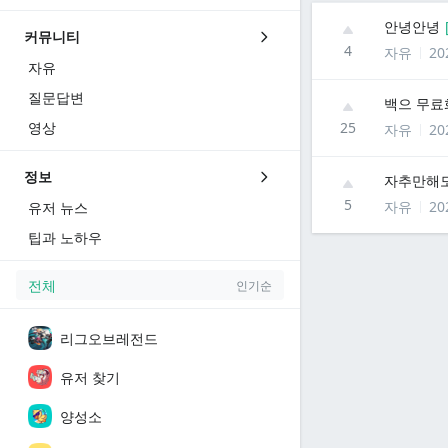
안녕안녕
커뮤니티
4
자유
20
자유
질문답변
백으 무료
영상
25
자유
20
정보
자추만해도
5
자유
20
유저 뉴스
팁과 노하우
전체
인기순
리그오브레전드
유저 찾기
양성소