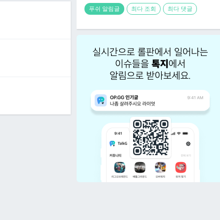
푸쉬 알림글
최다 조회
최다 댓글