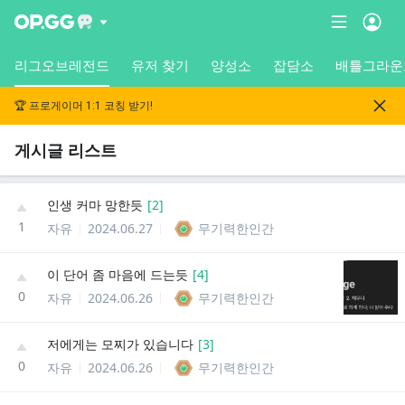
리그오브레전드
유저 찾기
양성소
잡담소
배틀그라운
🏆 프로게이머 1:1 코칭 받기!
게시글 리스트
인생 커마 망한듯
[
2
]
1
자유
2024.06.27
무기력한인간
이 단어 좀 마음에 드는듯
[
4
]
0
자유
2024.06.26
무기력한인간
저에게는 모찌가 있습니다
[
3
]
0
자유
2024.06.26
무기력한인간