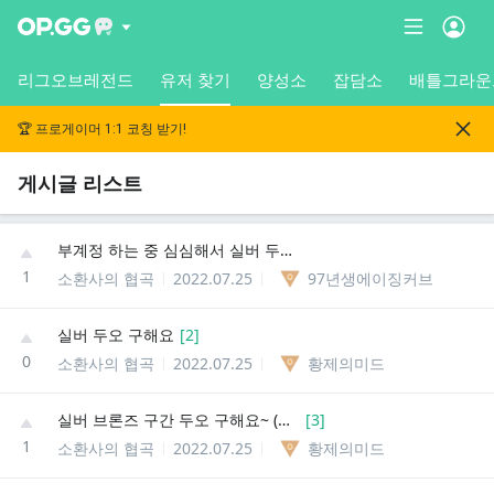
리그오브레전드
유저 찾기
양성소
잡담소
배틀그라운
🏆 프로게이머 1:1 코칭 받기!
게시글 리스트
부계정 하는 중 심심해서 실버 두오 그해요~~
1
소환사의 협곡
2022.07.25
97년생에이징커브
실버 두오 구해요
[
2
]
0
소환사의 협곡
2022.07.25
황제의미드
실버 브론즈 구간 두오 구해요~ (본인 부계)
[
3
]
1
소환사의 협곡
2022.07.25
황제의미드