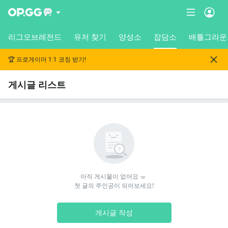
리그오브레전드
유저 찾기
양성소
잡담소
배틀그라운
🏆 프로게이머 1:1 코칭 받기!
게시글 리스트
아직 게시물이 없어요 ㅠ 

첫 글의 주인공이 되어보세요!
게시글 작성