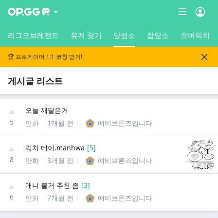
리그오브레전드
유저 찾기
양성소
잡담소
오버워치
🏆 프로게이머 1:1 코칭 받기!
게시글 리스트
오늘 깨달은거
5
만화
1개월 전
예비브론즈입니다
김치 데이.manhwa
[
5
]
8
만화
3개월 전
예비브론즈입니다
애니 볼거 추천 좀
[
3
]
6
만화
7개월 전
예비브론즈입니다