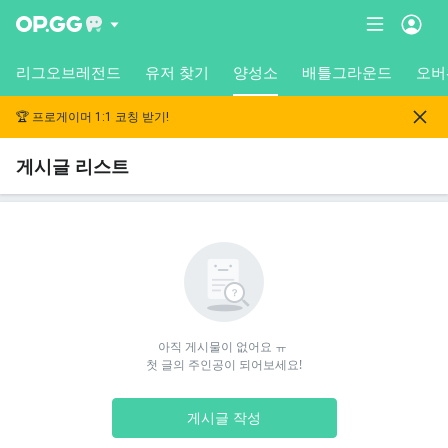
리그오브레전드
유저 찾기
양성소
배틀그라운드
오버
🏆 프로게이머 1:1 코칭 받기!
게시글 리스트
아직 게시물이 없어요 ㅠ 

첫 글의 주인공이 되어보세요!
게시글 작성