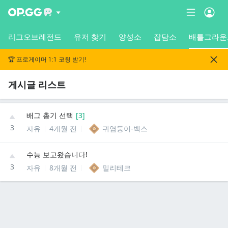
리그오브레전드
유저 찾기
양성소
잡담소
배틀그라운
🏆 프로게이머 1:1 코칭 받기!
게시글 리스트
배그 총기 선택
[
3
]
3
자유
4개월 전
귀염둥이-벡스
수능 보고왔습니다!
3
자유
8개월 전
밀리테크