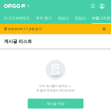
리그오브레전드
유저 찾기
양성소
잡담소
배틀그라운
🏆 프로게이머 1:1 코칭 받기!
게시글 리스트
아직 게시물이 없어요 ㅠ 

첫 글의 주인공이 되어보세요!
게시글 작성