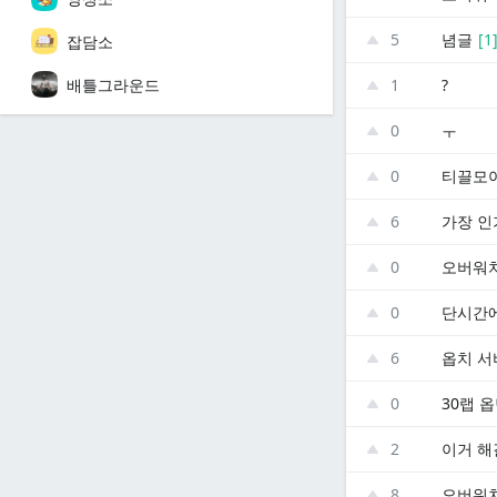
5
념글
[
1
잡담소
배틀그라운드
1
?
0
ㅜ
0
티끌모
6
가장 인
0
0
단시간에
6
옵치 서
0
30랩 
2
이거 
8
오버워