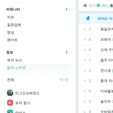
인기
최신
커뮤니티
자유
OP.GG
질문답변
2
원딜유
영상
0
프레야 
팬아트
0
신캐 우
정보
유저 뉴스
1
옵치 티
팁과 노하우
2
잔나궁
전체
인기순
2
충격 자
0
리그오브레전드
5
솔직히 
유저 찾기
3
양성소