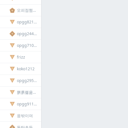
오피점쩜저쩜지찌찌지
opgg821885159275
opgg244624112539
opgg710859377254
frizz
koko1212
opgg295210541770
뾹롥롏욢뼳뺶
opgg911885062551
응밖이여
동탄초등학교학생입속에콩알탄던지는엄준식