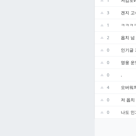
1
저감도v
3
겐지 고
1
ㅋㅋㅋ
2
옵치 넘
0
인기글
0
영웅 운
0
.
4
오버워치
0
저 옵치
0
나도 인