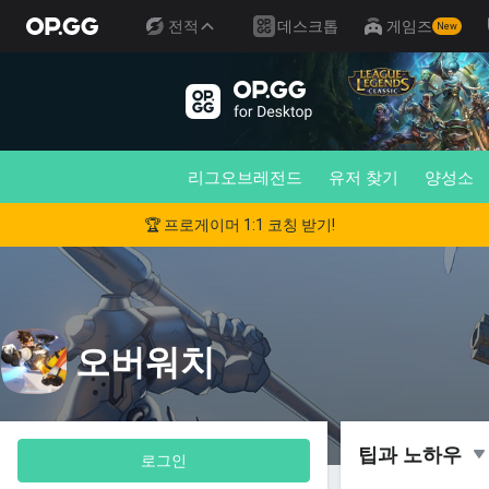
전적
데스크톱
게임즈
New
리그오브레전드
유저 찾기
양성소
🏆 프로게이머 1:1 코칭 받기!
오버워치
팁과 노하우
로그인