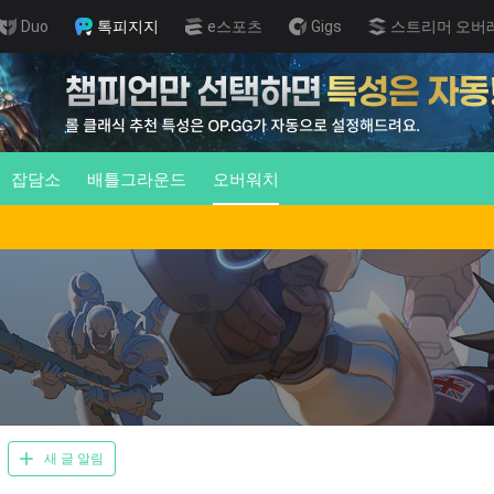
Duo
톡피지지
e스포츠
Gigs
스트리머 오버
잡담소
배틀그라운드
오버워치
새 글 알림