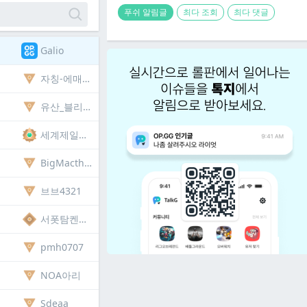
푸쉬 알림글
최다 조회
최다 댓글
Galio
자칭-에매랄드모데장인
유산_블리츠크랭크63726785179
세계제일귀요미아무무
BigMacthreesoupset
브브4321
서폿탐켄치는신이야
pmh0707
NOA아리
Sdeaa