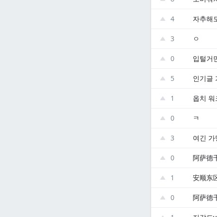
4
자추해도
3
ㅇ
0
입털거면
5
인기글
1
옵치 워
0
ㅋ
3
여긴 가망
0
阿萨德
1
安顺东
0
阿萨德