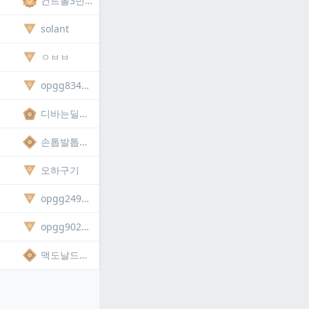
컨트롤3번장인
solant
ㅇㅂㅂ
opgg834128369200
디바는딜도잘넣어3541
손톱발톱톱톱
오하구기
opgg249074144211
opgg902802965072
맥도날드캐첩도둑엄준식