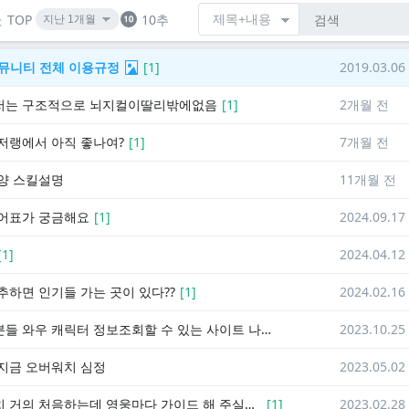
TOP
10추
 커뮤니티 전체 이용규정
[
1
]
2019.03.06
저는 구조적으로 뇌지컬이딸리밖에없음
[
1
]
2개월 전
저랭에서 아직 좋나여?
[
1
]
7개월 전
양 스킬설명
11개월 전
어표가 궁금해요
[
1
]
2024.09.17
[
1
]
2024.04.12
추하면 인기들 가는 곳이 있다??
[
1
]
2024.02.16
이세돌분들 와우 캐릭터 정보조회할 수 있는 사이트 나왔네요
2023.10.25
지금 오버워치 심정
2023.05.02
오버워치 거의 처음하는데 영웅마다 가이드 해 주실분?
[
1
]
2023.02.28