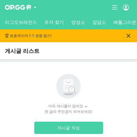
리그오브레전드
유저 찾기
양성소
잡담소
배틀그라운
🏆 프로게이머 1:1 코칭 받기!
게시글 리스트
아직 게시물이 없어요 ㅠ 

첫 글의 주인공이 되어보세요!
게시글 작성