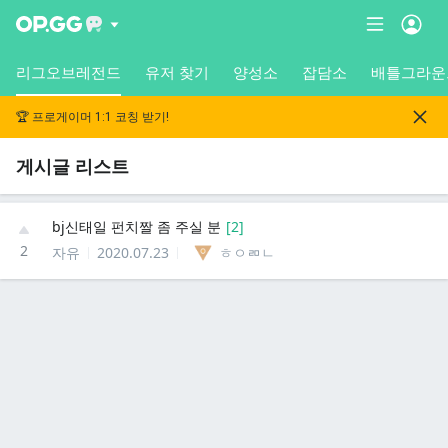
리그오브레전드
유저 찾기
양성소
잡담소
배틀그라운
🏆 프로게이머 1:1 코칭 받기!
게시글 리스트
bj신태일 펀치짤 좀 주실 분
[
2
]
2
자유
2020.07.23
ㅎㅇㄻㄴ