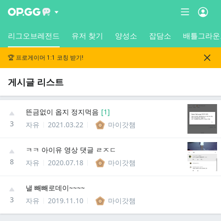
리그오브레전드
유저 찾기
양성소
잡담소
배틀그라운
🏆 프로게이머 1:1 코칭 받기!
게시글 리스트
뜬금없이 옵지 정지먹음
[
1
]
3
자유
2021.03.22
마이갓챔
ㅋㅋ 아이유 영상 댓글 ㄹㅈㄷ
8
자유
2020.07.18
마이갓챔
낼 빼빼로데이~~~~
3
자유
2019.11.10
마이갓챔