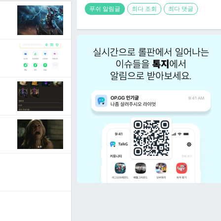
푸쉬 알림글
최다 조회
최다 댓글