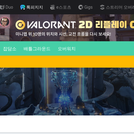
Duo
톡피지지
e스포츠
Gigs
스트리머 오버
잡담소
배틀그라운드
오버워치