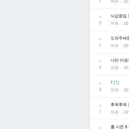
1
자유
20
닉값중임
5
자유
20
도와주세용.
1
자유
20
나만 이생
2
자유
20
?
[
1
]
2
자유
20
후욱후욱
1
자유
20
롤 시즌 