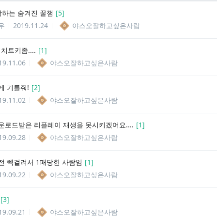
각하는 숨겨진 꿀챔
[
5
]
우
2019.11.24
야스오잘하고싶은사람
도 치트키좀....
[
1
]
19.11.06
야스오잘하고싶은사람
게 기를줘!
[
2
]
19.11.02
야스오잘하고싶은사람
운로드받은 리플레이 재생을 못시키겠어요....
[
1
]
19.09.28
야스오잘하고싶은사람
전 렉걸려서 1패당한 사람임
[
1
]
19.09.22
야스오잘하고싶은사람
[
3
]
19.09.21
야스오잘하고싶은사람