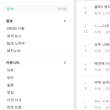
골3이 생
전체
인기순
4
팁과 노하
정보
ㄴ.....나
OP.GG 기획
12
자유
20
유저 뉴스
팁과 노하우
모두 나에
3
패치노트
자유
20
커뮤니티
예전에 다
0
자유
20
자유
유머
어제 승격
질문
3
자유
20
영상
사건 사고
ㅇㄴ ㅅㅂ
전적 인증
3
자유
20