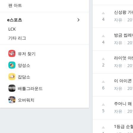
팬 아트
신성왕 가
4
자유
20
e스포츠
LCK
방금 씹레
기타 리그
4
자유
20
유저 찾기
라이엇 야
2
양성소
자유
20
잡담소
이 아이콘
6
배틀그라운드
자유
20
오버워치
주머니 왜
5
자유
20
1등급 순