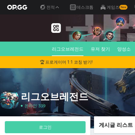
전적
데스크톱
게임즈
New
리그오브레전드
유저 찾기
양성소
🏆 프로게이머 1:1 코칭 받기!
리그오브레전드
온라인 339
게시글 리스트
로그인