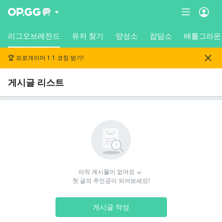
리그오브레전드
유저 찾기
양성소
잡담소
배틀그라운
🏆 프로게이머 1:1 코칭 받기!
게시글 리스트
아직 게시물이 없어요 ㅠ 

첫 글의 주인공이 되어보세요!
게시글 작성