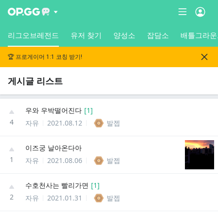
리그오브레전드
유저 찾기
양성소
잡담소
배틀그라운
🏆 프로게이머 1:1 코칭 받기!
게시글 리스트
우와 우박떨어진다
[
1
]
4
자유
2021.08.12
발젭
이즈궁 날아온다아
1
자유
2021.08.06
발젭
수호천사는 빨리가면
[
1
]
2
자유
2021.01.31
발젭