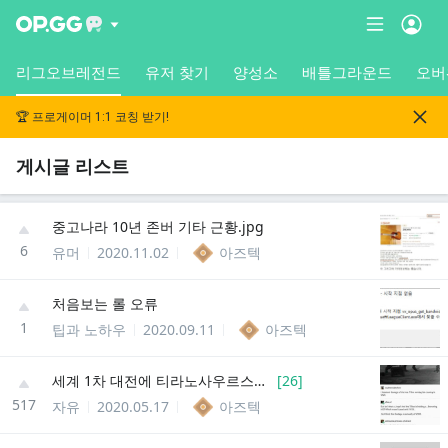
리그오브레전드
유저 찾기
양성소
배틀그라운드
오버
🏆 프로게이머 1:1 코칭 받기!
게시글 리스트
중고나라 10년 존버 기타 근황.jpg
6
유머
2020.11.02
아즈텍
처음보는 롤 오류
1
팁과 노하우
2020.09.11
아즈텍
세계 1차 대전에 티라노사우르스가 쓰였다는 증거
[
26
]
517
자유
2020.05.17
아즈텍