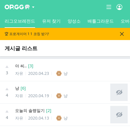
리그오브레전드
유저 찾기
양성소
배틀그라운드
오버
🏆 프로게이머 1:1 코칭 받기!
게시글 리스트
아 씨..
[
3
]
3
자유
2020.04.23
냥
냥
[
6
]
4
자유
2020.04.19
냥
오늘의 솔랭일기
[
2
]
4
자유
2020.04.13
냥