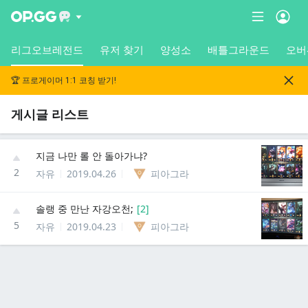
리그오브레전드
유저 찾기
양성소
배틀그라운드
오버
🏆 프로게이머 1:1 코칭 받기!
게시글 리스트
지금 나만 롤 안 돌아가냐?
2
자유
2019.04.26
피아그라
솔랭 중 만난 자강오천;
[
2
]
5
자유
2019.04.23
피아그라