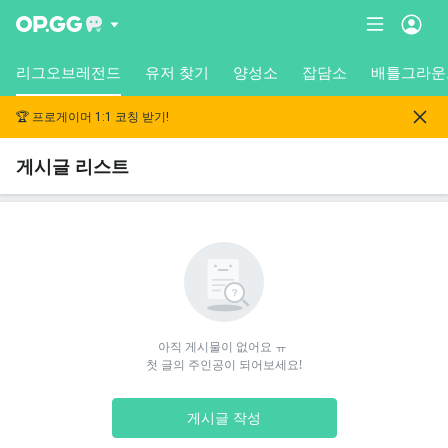
리그오브레전드
유저 찾기
양성소
잡담소
배틀그라운
🏆 프로게이머 1:1 코칭 받기!
게시글 리스트
아직 게시물이 없어요 ㅠ 

첫 글의 주인공이 되어보세요!
게시글 작성