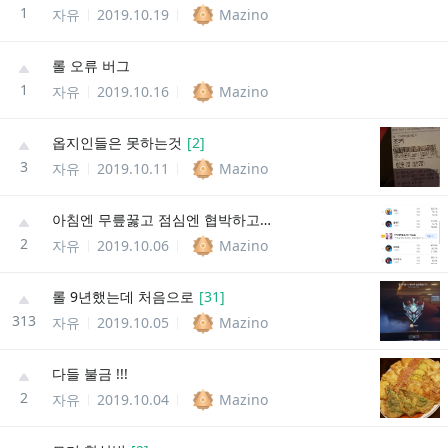
1
자유
2019.10.19
Mazino
롤 오류 버그
1
자유
2019.10.16
Mazino
옵지인들은 못하는것
[
2
]
3
자유
2019.10.11
Mazino
아침엔 무릎꿇고 점심엔 협박하고 저녁엔
2
자유
2019.10.06
Mazino
롤 9년했는데 처음으로
[
31
]
313
자유
2019.10.05
Mazino
다들 불금 !!!
2
자유
2019.10.04
Mazino