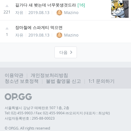
길가다 새 봣는데 너무못생겻드라
[
16
]
221
자유
2019.08.13
Mazino
장마철에 스파게티 먹으면
1
자유
2019.08.13
Mazino
다음
이용약관
개인정보처리방침
청소년 보호정책
불법 촬영물 신고
1:1 문의하기
서울특별시 강남구 테헤란로 507 1층, 2층
Tel: 02) 455-9903 / Fax: 02) 455-9904 ㈜오피지지 (대표자 : 최상락)
사업자등록번호 : 295-88-00023
© 
OP.GG. All rights reserved