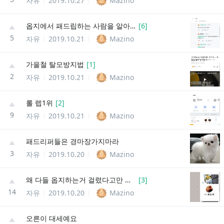
자유
2019.10.27
Mazino
옵지에서 패드립하는 사람을 알아보자.
[
6
]
5
자유
2019.10.21
Mazino
가을철 탈모방지법
[
1
]
2
자유
2019.10.21
Mazino
롤 렙1위
[
2
]
9
자유
2019.10.21
Mazino
패드리퍼들은 경마장가지마라
3
자유
2019.10.20
Mazino
왜 다들 옵지하는거 걸렸다고만 하냐
[
3
]
14
자유
2019.10.20
Mazino
오른이 대세예요