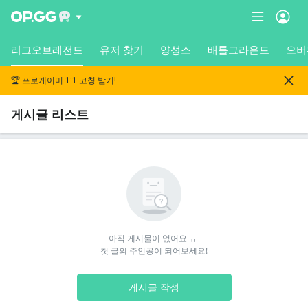
리그오브레전드
유저 찾기
양성소
배틀그라운드
오버
🏆 프로게이머 1:1 코칭 받기!
게시글 리스트
아직 게시물이 없어요 ㅠ 

첫 글의 주인공이 되어보세요!
게시글 작성