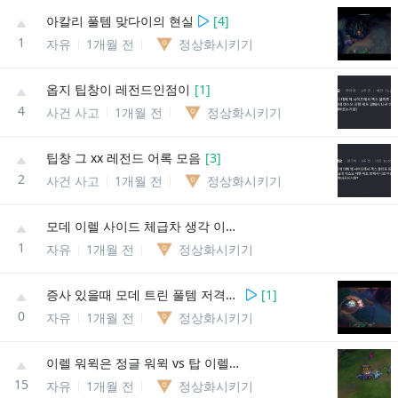
아칼리 풀템 맞다이의 현실
[
4
]
1
자유
1개월 전
정상화시키기
옵지 팁창이 레전드인점이
[
1
]
4
사건 사고
1개월 전
정상화시키기
팁창 그 xx 레전드 어록 모음
[
3
]
2
사건 사고
1개월 전
정상화시키기
모데 이렐 사이드 체급차 생각 이상으로 많이 나는듯
1
자유
1개월 전
정상화시키기
증사 있을때 모데 트린 풀템 저격템전 실험 해봤을때 ㄹㅇ 절망 그 자체였음
[
1
]
0
자유
1개월 전
정상화시키기
이렐 워윅은 정글 워윅 vs 탑 이렐 같은 구도일때도 절망적임
15
자유
1개월 전
정상화시키기