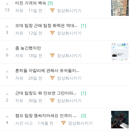
미친 가격의 백숙
[
5
]
13
자유
11일 전
정상화시키기
모데 팁창 근래 팁창 화력은 역대급이네..ㅋㅋ
[
1
]
3
자유
12일 전
정상화시키기
좀 늦긴했지만
0
자유
18일 전
정상화시키기
흔히들 아칼리에 관해서 유저들이 착각하는거
1
자유
20일 전
정상화시키기
근데 팁창도 뭐 안보면 그만이라곤 하지만
[
1
]
2
자유
30일 전
정상화시키기
챔프 팁창 똥싸지마세요 인격이 얘랑 딱 판박이인듯
[
2
]
4
사건 사고
1개월 전
정상화시키기