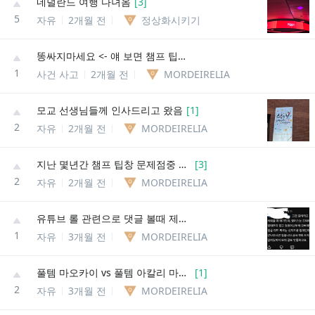
네덜란드 여행 다녀옴
[
3
]
5
자유
2개월 전
정상화시키기
똥싸지마세요 <- 얘 보면 챔프 팁창 티어제,차단기능 생기는게 필수 같음
1
사건 사고
2개월 전
MORDEIRELIA
모교 선생님들께 인사드리고 왔음
[
1
]
2
자유
2개월 전
MORDEIRELIA
지난 몇년간 챔프 팁창 문제점중 심각한거가
[
3
]
2
자유
2개월 전
MORDEIRELIA
유튜브 롤 관련으로 댓글 볼때 제일 웃겼던 소리
1
자유
3개월 전
MORDEIRELIA
풀템 마오카이 vs 풀템 아칼리 마오카이가 거의 풀피컷 낼수있음
[
1
]
2
자유
3개월 전
MORDEIRELIA