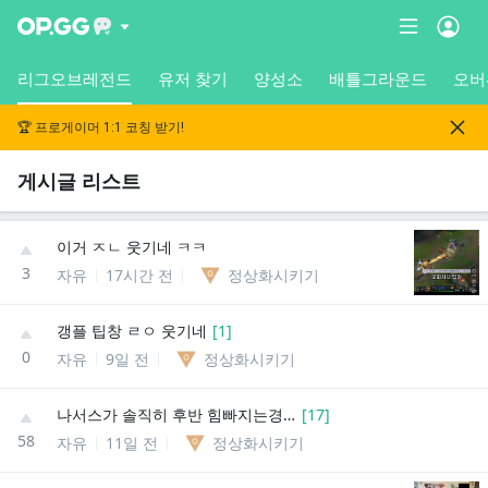
리그오브레전드
유저 찾기
양성소
배틀그라운드
오버
🏆 프로게이머 1:1 코칭 받기!
게시글 리스트
이거 ㅈㄴ 웃기네 ㅋㅋ
3
자유
17시간 전
정상화시키기
갱플 팁창 ㄹㅇ 웃기네
[
1
]
0
자유
9일 전
정상화시키기
나서스가 솔직히 후반 힘빠지는경우가 많은거도 맞는데
[
17
]
58
자유
11일 전
정상화시키기