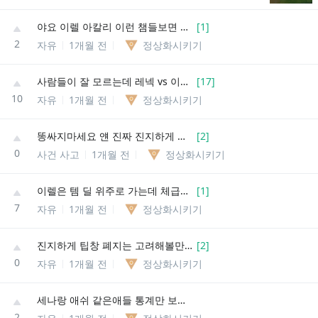
야요 이렐 아칼리 이런 챔들보면 가끔 날먹이다 저점 높다 소리 나오는데
[
1
]
2
자유
1개월 전
정상화시키기
사람들이 잘 모르는데 레넥 vs 이렐도 사이드 맞다이는 레넥이 이김
[
17
]
10
자유
1개월 전
정상화시키기
똥싸지마세요 얜 진짜 진지하게 브루저 챔들 해보고 팁창에 그 짓하는지도 의문이더라
[
2
]
0
사건 사고
1개월 전
정상화시키기
이렐은 템 딜 위주로 가는데 체급이 나오냐 이 소리가 사실 직접 해보면 왜 딜 가는지 알수있음
[
1
]
7
자유
1개월 전
정상화시키기
진지하게 팁창 폐지는 고려해볼만하지않나
[
2
]
0
자유
1개월 전
정상화시키기
세나랑 애쉬 같은애들 통계만 보면 저점도 ㅈㄴ 높을거같은데
2