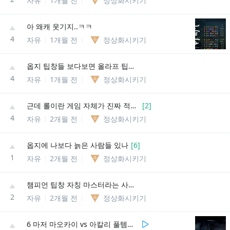
자유
1개월 전
정상화시키기
아 왜캐 웃기지..ㅋㅋ
4
자유
1개월 전
정상화시키기
옵지 팁창들 보다보면 올라프 팁창은 보호가 잘되고 있는듯
4
자유
1개월 전
정상화시키기
근데 롤이란 게임 자체가 진짜 적어보이는 수치의 너프 버프로도 챔프 티어가 극과극을 오갈수 있는데
[
2
]
4
자유
2개월 전
정상화시키기
옵지에 나보다 늙은 사람들 있나
[
6
]
1
자유
2개월 전
정상화시키기
챔피언 팁창 자칭 마스터라는 사람의 극히 일부의 레전드 어록 목록
2
자유
2개월 전
정상화시키기
6 마저 마오카이 vs 아칼리 풀템전 영상