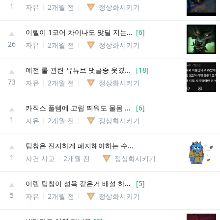
1
자유
2개월 전
정상화시키기
이렐이 1코어 차이나도 맞딜 지는 챔피언 하나있음
[
6
]
26
자유
2개월 전
정상화시키기
예전 롤 관련 유튜브 댓글중 웃겼던거
[
18
]
73
자유
2개월 전
정상화시키기
카직스 풀템에 고립 띄워도 물몸 못잡고 역관광 당한다는 소리는 진짜 말도 안되는 소리네
[
6
]
1
자유
2개월 전
정상화시키기
팁창은 진지하게 폐지해야하는 수준까지 온 느낌
1
사건 사고
2개월 전
정상화시키기
이렐 팁창이 성욕 같은거 배설 하는곳이란것도 좀 옛말임
[
5
]
5
자유
2개월 전
정상화시키기