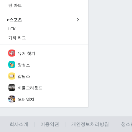
팬 아트
e스포츠
LCK
기타 리그
유저 찾기
양성소
잡담소
배틀그라운드
오버워치
회사소개
이용약관
개인정보처리방침
청소