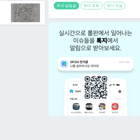
푸쉬 알림글
최다 조회
최다 댓글