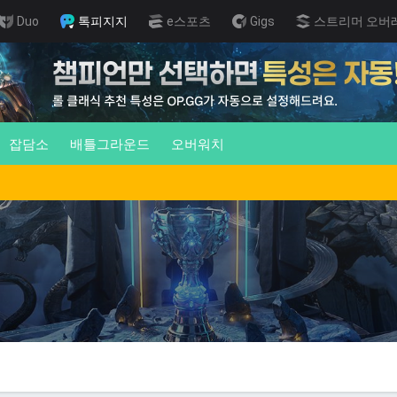
Duo
톡피지지
e스포츠
Gigs
스트리머 오버
잡담소
배틀그라운드
오버워치