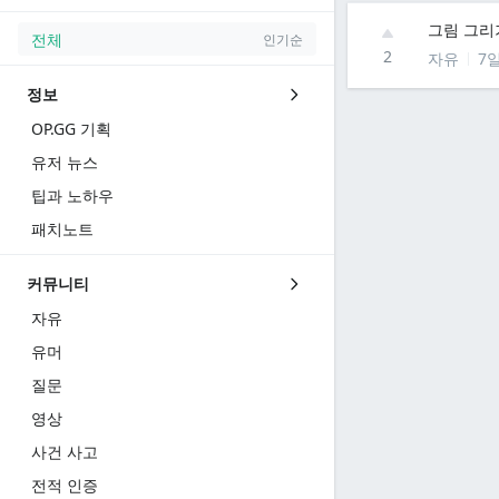
그림 그리기
전체
인기순
2
자유
7
정보
OP.GG 기획
유저 뉴스
팁과 노하우
패치노트
커뮤니티
자유
유머
질문
영상
사건 사고
전적 인증