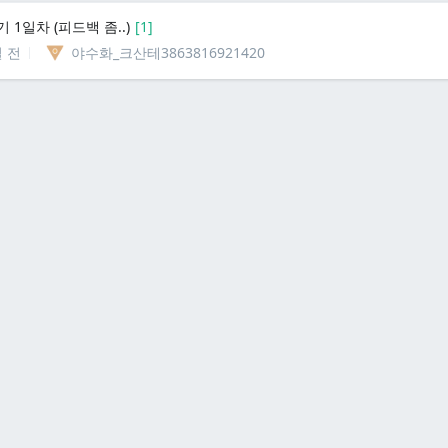
 1일차 (피드백 좀..)
[
1
]
일 전
야수화_크산테3863816921420