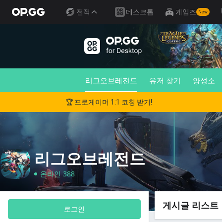
전적
데스크톱
게임즈
New
리그오브레전드
유저 찾기
양성소
🏆 프로게이머 1:1 코칭 받기!
리그오브레전드
온라인 388
게시글 리스트
로그인