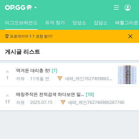
리그오브레전드
유저 찾기
양성소
잡담소
배틀그라운
🏆 프로게이머 1:1 코칭 받기!
게시글 리스트
역겨운 대리충 컷!
[
1
]
1
자유
11개월 전
새떼_케인762740986287740
매칭주작은 전적검색 하다보면 알수있음.
[
10
]
17
자유
2025.07.15
새떼_케인762740986287740