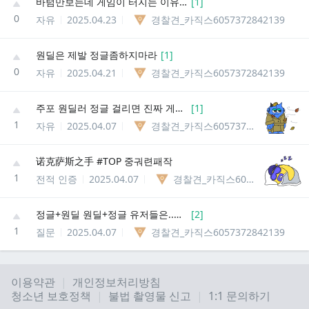
바텀만보는데 게임이 터지는 이유가 뭘까
[
1
]
0
자유
2025.04.23
경찰견_카직스6057372842139
원딜은 제발 정글좀하지마라
[
1
]
0
자유
2025.04.21
경찰견_카직스6057372842139
주포 원딜러 정글 걸리면 진짜 게임을 못이겠네
[
1
]
1
자유
2025.04.07
경찰견_카직스6057372842139
诺克萨斯之手 #TOP 중궈련패작
1
전적 인증
2025.04.07
경찰견_카직스6057372842139
정글+원딜 원딜+정글 유저들은..대체..
[
2
]
1
질문
2025.04.07
경찰견_카직스6057372842139
이용약관
개인정보처리방침
청소년 보호정책
불법 촬영물 신고
1:1 문의하기