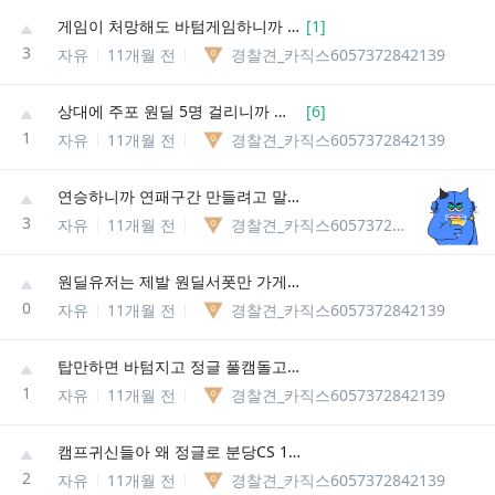
게임이 처망해도 바텀게임하니까 조오온나 짜증만나네
[
1
]
3
자유
11개월 전
경찰견_카직스6057372842139
상대에 주포 원딜 5명 걸리니까 게임이 5분만에 터짐
[
6
]
1
자유
11개월 전
경찰견_카직스6057372842139
연승하니까 연패구간 만들려고 말도안되는 ㅅㅋ들 잡아주네
3
자유
11개월 전
경찰견_카직스6057372842139
원딜유저는 제발 원딜서폿만 가게 하면 안돼냐
0
자유
11개월 전
경찰견_카직스6057372842139
탑만하면 바텀지고 정글 풀캠돌고 나만그러냐?
1
자유
11개월 전
경찰견_카직스6057372842139
캠프귀신들아 왜 정글로 분당CS 10개 찍으려고하는지 이해가안된다
2
자유
11개월 전
경찰견_카직스6057372842139