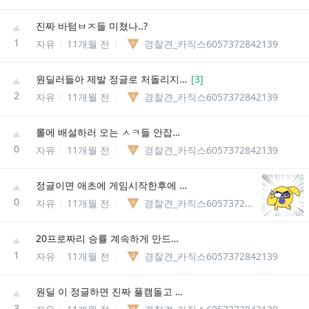
진짜 바텀ㅂㅈ들 미쳤나..?
1
자유
11개월 전
경찰견_카직스6057372842139
원딜러들아 제발 정글로 처돌리지마
[
3
]
2
자유
11개월 전
경찰견_카직스6057372842139
롤에 배설하러 오는 ㅅㅋ들 안잡으면 롤망한다
0
자유
11개월 전
경찰견_카직스6057372842139
정글이면 애초에 게임시작한후에 전적좀 보고 다녀라
0
자유
11개월 전
경찰견_카직스6057372842139
20프로짜리 승률 계속하게 만드는게 문제임
1
자유
11개월 전
경찰견_카직스6057372842139
원딜 이 정글하면 진짜 풀캠돌고 바텀만 감
3