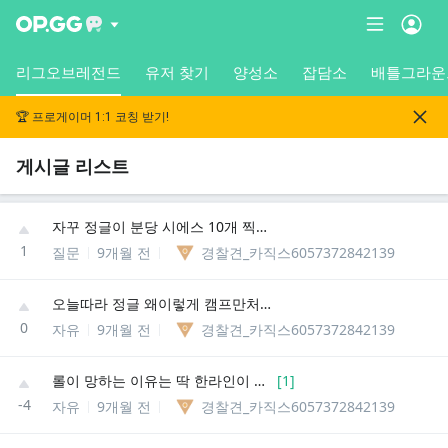
리그오브레전드
유저 찾기
양성소
잡담소
배틀그라운
🏆 프로게이머 1:1 코칭 받기!
게시글 리스트
자꾸 정글이 분당 시에스 10개 찍으려고만하고 아무것도안하는데 뭐 어터케 해야되냐
1
질문
9개월 전
경찰견_카직스6057372842139
오늘따라 정글 왜이렇게 캠프만처돌지?
0
자유
9개월 전
경찰견_카직스6057372842139
롤이 망하는 이유는 딱 한라인이 이유임
[
1
]
-4
자유
9개월 전
경찰견_카직스6057372842139