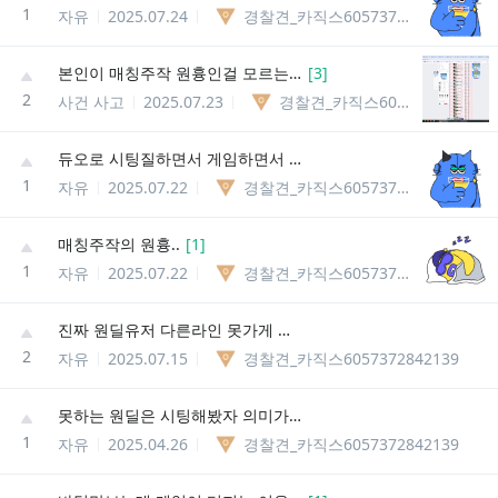
1
자유
2025.07.24
경찰견_카직스6057372842139
본인이 매칭주작 원흉인걸 모르는게 무섭다..
[
3
]
2
사건 사고
2025.07.23
경찰견_카직스6057372842139
듀오로 시팅질하면서 게임하면서 캐리는 왜못함?
1
자유
2025.07.22
경찰견_카직스6057372842139
매칭주작의 원흉..
[
1
]
1
자유
2025.07.22
경찰견_카직스6057372842139
진짜 원딜유저 다른라인 못가게 패치좀해라
2
자유
2025.07.15
경찰견_카직스6057372842139
못하는 원딜은 시팅해봤자 의미가 없다는걸 왜모를까..
1
자유
2025.04.26
경찰견_카직스6057372842139