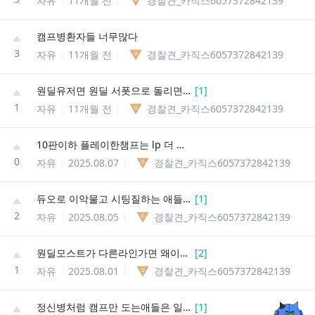
자유
11개월 전
경찰견_카직스6057372842139
캠프병환자들 너무많다
3
자유
11개월 전
경찰견_카직스6057372842139
원딜유저면 원딜 서폿으로 돌리면 안댐?
[
1
]
1
자유
11개월 전
경찰견_카직스6057372842139
10판이하 플레이한챔프는 lp 더 떨어져야 된다고 생각함
0
자유
2025.08.07
경찰견_카직스6057372842139
듀오로 이악물고 시팅질하는 애들 ㅈㄴ많네 오늘
[
1
]
2
자유
2025.08.05
경찰견_카직스6057372842139
원딜모스트가 다른라인가면 왜이렇게 싸는거지
[
2
]
1
자유
2025.08.01
경찰견_카직스6057372842139
정신병처럼 캠프만 도는애들은 일부러 그러는걸까?
[
1
]