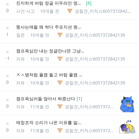
진지하게 바텀 정글 이두라인 영향력 줄여야댐
[
6
]
0
사건 사고
10개월 전
경찰견_카직스6057372842139
똥사는애들 왜 싹다 주포지션 원딜인지 모르겠네
1
질문
10개월 전
경찰견_카직스6057372842139
캠프욕심만 내는 정글만나면 그냥 서렌쳐야댐?
-1
자유
10개월 전
경찰견_카직스6057372842139
ㅈㅅ병처럼 풀캠 돌고 바텀 풀캠 돌고 바텀 이거 하는애들밖에 없냐?
0
자유
10개월 전
경찰견_카직스6057372842139
캠프욕심러들 많아서 짜증난다
[
1
]
0
자유
11개월 전
경찰견_카직스6057372842139
매칭조작 소리가 나온 이유를 알겠음
0
자유
11개월 전
경찰견_카직스6057372842139