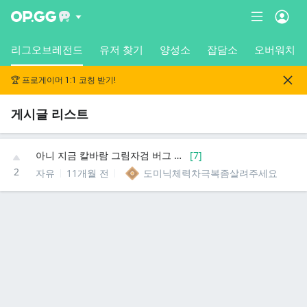
리그오브레전드
유저 찾기
양성소
잡담소
오버워치
🏆 프로게이머 1:1 코칭 받기!
게시글 리스트
아니 지금 칼바람 그림자검 버그 뭐임?
[
7
]
2
자유
11개월 전
도미닉체력차극복좀살려주세요