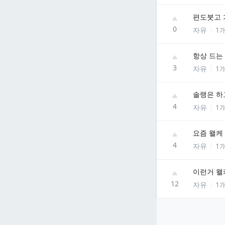
편도붓고
0
자유
1
항상 드는
3
자유
1
솔랭은 
4
자유
1
요즘 왤케
4
자유
1
이런거 왤
12
자유
1