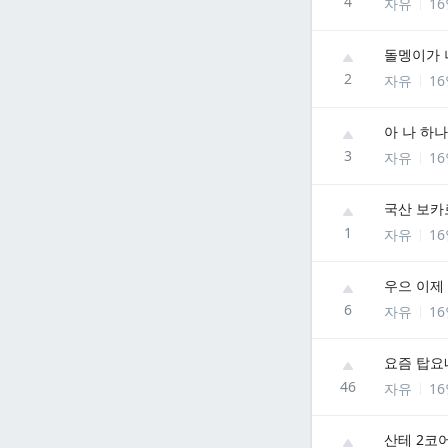
4
자유
1
돌멩이가 
2
자유
1
아 나 하
3
자유
1
국산 보카
1
자유
1
우으 이제 
6
자유
1
요즘 탑요
46
자유
1
산테 2코