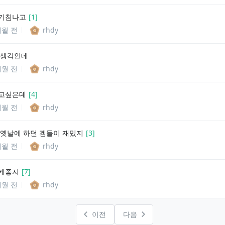
 기침나고
[
1
]
개월 전
rhdy
 생각인데
개월 전
rhdy
하고싶은데
[
4
]
개월 전
rhdy
 옛날에 하던 겜들이 재밌지
[
3
]
개월 전
rhdy
케좋지
[
7
]
개월 전
rhdy
이전
다음