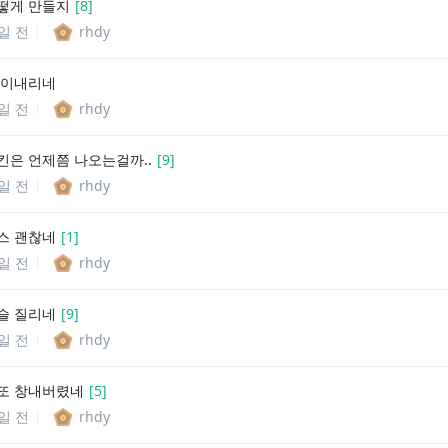
떻게 만들지
[
8
]
1일 전
rhdy
많이내리네
1일 전
rhdy
킨은 언제쯤 나오는걸까..
[
9
]
1일 전
rhdy
스 괜찮네
[
1
]
4일 전
rhdy
슬 질리네
[
9
]
7일 전
rhdy
또 창내버렸네
[
5
]
8일 전
rhdy