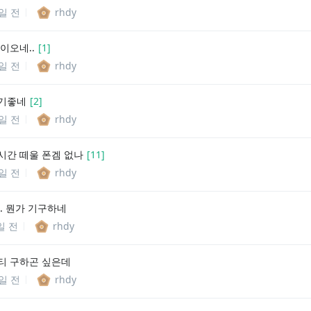
6일 전
rhdy
이오네..
[
1
]
7일 전
rhdy
기좋네
[
2
]
8일 전
rhdy
시간 떼울 폰겜 없나
[
11
]
8일 전
rhdy
. 뭔가 기구하네
일 전
rhdy
티 구하곤 싶은데
0일 전
rhdy