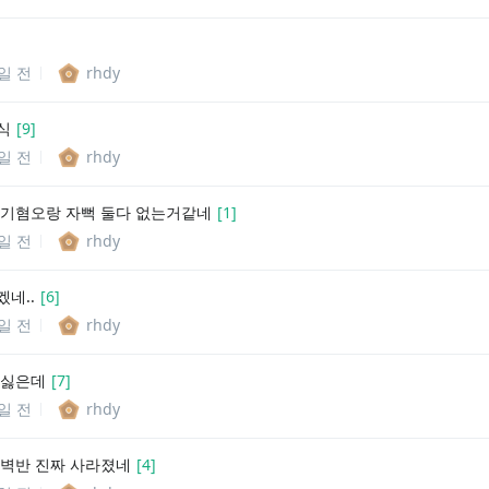
6일 전
rhdy
식
[
9
]
6일 전
rhdy
자기혐오랑 자뻑 둘다 없는거같네
[
1
]
6일 전
rhdy
네..
[
6
]
6일 전
rhdy
 싫은데
[
7
]
6일 전
rhdy
새벽반 진짜 사라졌네
[
4
]