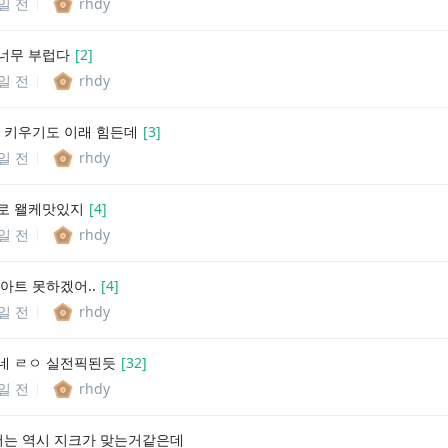
6일 전
rhdy
너무 부럽다
[
2
]
6일 전
rhdy
나 키우기도 이래 힘든데
[
3
]
6일 전
rhdy
로 왤케맛있지
[
4
]
6일 전
rhdy
아트 못하겠어..
[
4
]
6일 전
rhdy
네 ㄹㅇ 실전픽된듯
[
32
]
6일 전
rhdy
어는 역시 지크가 맞는거같은데