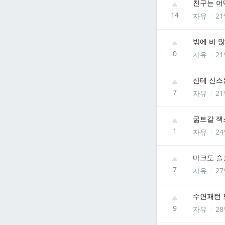
친구는 어
14
자유
2
밖에 비 
0
자유
2
산테 신스
7
자유
2
굶트갈 잭
1
자유
2
마크도 슬
7
자유
2
수면패턴 
9
자유
2