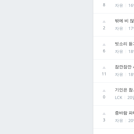
8
자유
1
밖에 비 많
2
자유
1
빗소리 듣
6
자유
1
잠깐잠깐 
11
자유
1
기인은 참.
0
LCK
20
증바람 파
3
자유
2