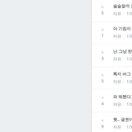
슬슬잘까
5
자유
1
아 기침이
1
자유
1
난 그냥 
3
자유
1
톡지 버그 
5
자유
1
와 뭐했다
4
자유
1
뭣.. 글젠이
9
자유
1