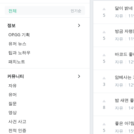
달이 밝네
전체
인기순
5
자유
1
정보
방금 자
OP.GG 기획
5
자유
1
유저 뉴스
팁과 노하우
바코드 좋
5
패치노트
자유
1
커뮤니티
암베사는 
3
자유
1
자유
유머
밤 새면 
질문
8
자유
1
영상
사건 사고
좋은 아?
전적 인증
5
자유
1