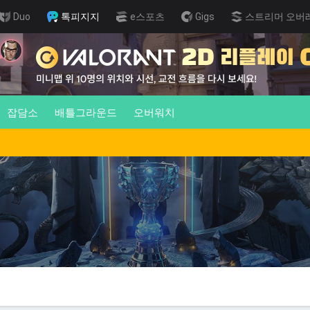
Duo
톡피지지
e스포츠
Gigs
스트리머 오버
잡담소
배틀그라운드
오버워치