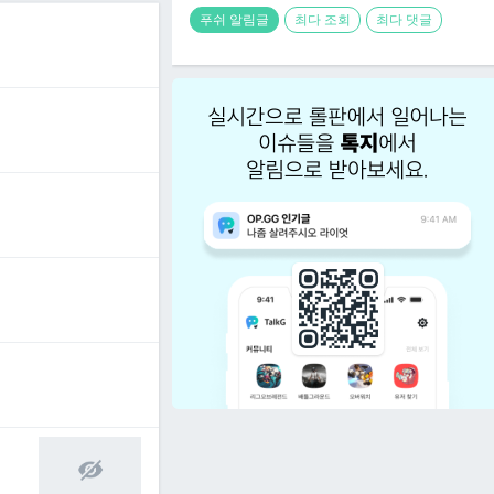
푸쉬 알림글
최다 조회
최다 댓글