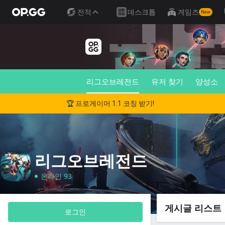
전적
데스크톱
게임즈
New
리그오브레전드
유저 찾기
양성소
🏆 프로게이머 1:1 코칭 받기!
리그오브레전드
온라인 93
게시글 리스트
로그인