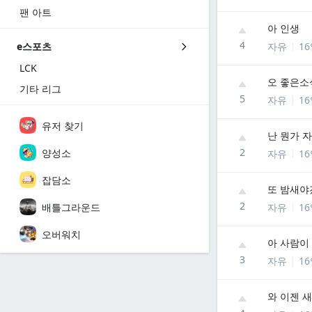
팬 아트
아 인생
4
자유
1
e스포츠
LCK
오 좋은소
기타 리그
5
자유
1
유저 찾기
난 뭔가 
2
양성소
자유
1
잡담소
또 밤새야겠
2
배틀그라운드
자유
1
오버워치
아 사람이
3
자유
1
와 이젠 