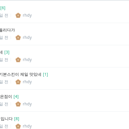
[
6
]
1일 전
rhdy
랭돌리다가
1일 전
rhdy
네
[
3
]
2일 전
rhdy
기본스킨이 제일 맛있네
[
1
]
2일 전
rhdy
좋은점이
[
4
]
4일 전
rhdy
침입니다
[
8
]
5일 전
rhdy