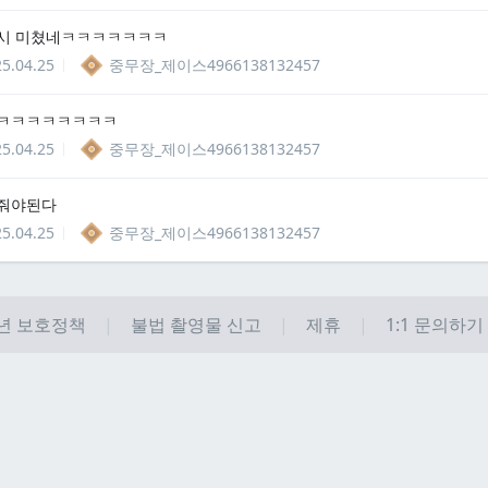
낚시 미쳤네ㅋㅋㅋㅋㅋㅋㅋ
5.04.25
중무장_제이스4966138132457
ㅋㅋㅋㅋㅋㅋㅋㅋㅋ
5.04.25
중무장_제이스4966138132457
여줘야된다
5.04.25
중무장_제이스4966138132457
년 보호정책
불법 촬영물 신고
제휴
1:1 문의하기