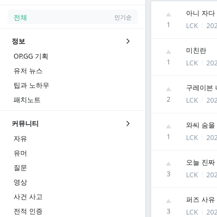
아니 자다
전체
인기순
1
LCK
202
정보
미친란
OP.GG 기획
1
LCK
202
유저 뉴스
팁과 노하우
구레이븐 
2
패치노트
LCK
202
커뮤니티
와씨 숨을
1
LCK
202
자유
유머
오늘 진짜
질문
3
LCK
202
영상
사건 사고
퍼즈 사유
전적 인증
3
LCK
202