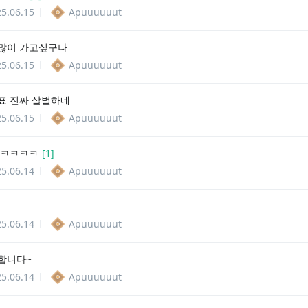
5.06.15
Apuuuuuut
i 많이 가고싶구나
5.06.15
Apuuuuuut
표 진짜 살벌하네
5.06.15
Apuuuuuut
ㅋㅋㅋㅋㅋ
[
1
]
5.06.14
Apuuuuuut
5.06.14
Apuuuuuut
합니다~
5.06.14
Apuuuuuut