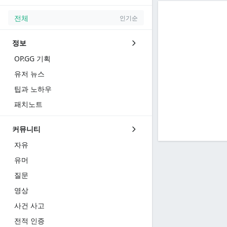
전체
인기순
정보
OP.GG 기획
유저 뉴스
팁과 노하우
패치노트
커뮤니티
자유
유머
질문
영상
사건 사고
전적 인증