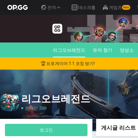
전적
데스크톱
게임즈
New
리그오브레전드
유저 찾기
양성소
🏆 프로게이머 1:1 코칭 받기!
리그오브레전드
온라인 299
게시글 리스트
로그인