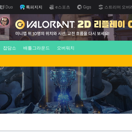
Duo
톡피지지
e스포츠
Gigs
스트리머 오버
잡담소
배틀그라운드
오버워치