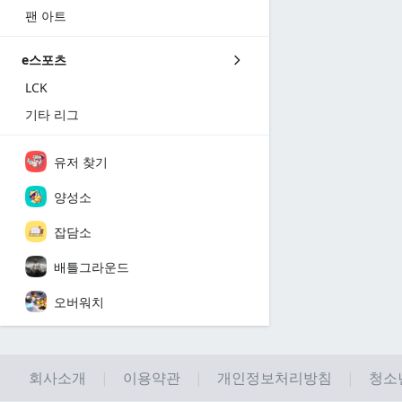
팬 아트
e스포츠
LCK
기타 리그
유저 찾기
양성소
잡담소
배틀그라운드
오버워치
회사소개
이용약관
개인정보처리방침
청소