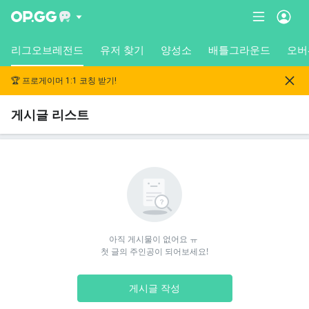
리그오브레전드
유저 찾기
양성소
배틀그라운드
오버
🏆 프로게이머 1:1 코칭 받기!
게시글 리스트
아직 게시물이 없어요 ㅠ 

첫 글의 주인공이 되어보세요!
게시글 작성