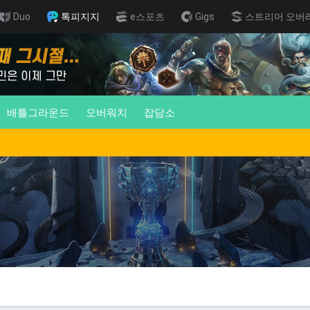
Duo
톡피지지
e스포츠
Gigs
스트리머 오버
배틀그라운드
오버워치
잡담소