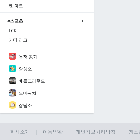
팬 아트
e스포츠
LCK
기타 리그
유저 찾기
양성소
배틀그라운드
오버워치
잡담소
회사소개
이용약관
개인정보처리방침
청소