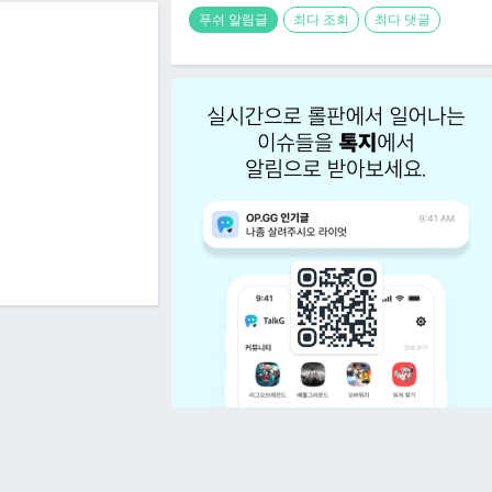
푸쉬 알림글
최다 조회
최다 댓글