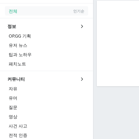
전체
인기순
정보
OP.GG 기획
유저 뉴스
팁과 노하우
패치노트
커뮤니티
자유
유머
질문
영상
사건 사고
전적 인증