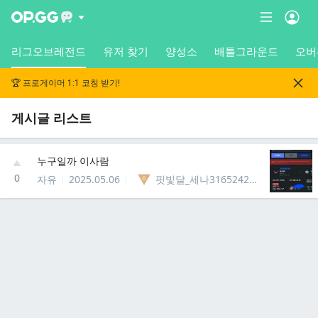
리그오브레전드
유저 찾기
양성소
배틀그라운드
오버
🏆 프로게이머 1:1 코칭 받기!
게시글 리스트
누구일까 이사람
0
자유
2025.05.06
핏빛달_세나31652423213263