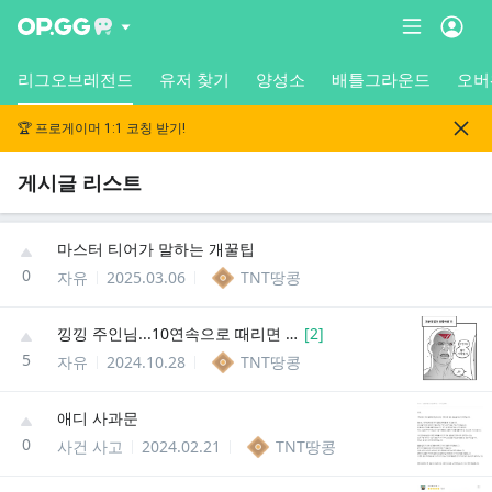
리그오브레전드
유저 찾기
양성소
배틀그라운드
오버
🏆 프로게이머 1:1 코칭 받기!
게시글 리스트
마스터 티어가 말하는 개꿀팁
0
자유
2025.03.06
TNT땅콩
낑낑 주인님...10연속으로 때리면 아프잖아요..
[
2
]
5
자유
2024.10.28
TNT땅콩
애디 사과문
0
사건 사고
2024.02.21
TNT땅콩