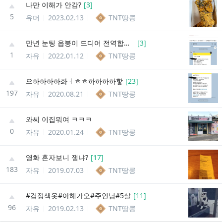
나만 이해가 안감?
[
3
]
5
유머
2023.02.13
TNT땅콩
만년 눈팅 옵붕이 드디어 전역합니둥!!
[
3
]
1
자유
2022.01.12
TNT땅콩
으하하하하화ㅓㅎㅎ하하하하핳
[
23
]
197
자유
2020.08.21
TNT땅콩
와씨 이집뭐여 ㅋㅋㅋ
0
자유
2020.01.24
TNT땅콩
영화 혼자보니 잼냐?
[
17
]
183
자유
2019.07.03
TNT땅콩
#검정색옷#아헤가오#주인님#5살
[
11
]
96
자유
2019.02.13
TNT땅콩