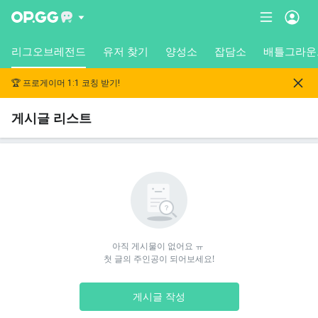
리그오브레전드
유저 찾기
양성소
잡담소
배틀그라운
🏆 프로게이머 1:1 코칭 받기!
게시글 리스트
아직 게시물이 없어요 ㅠ 

첫 글의 주인공이 되어보세요!
게시글 작성