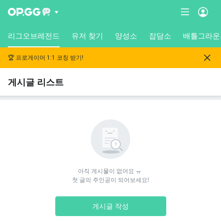
리그오브레전드
유저 찾기
양성소
잡담소
배틀그라운
🏆 프로게이머 1:1 코칭 받기!
게시글 리스트
아직 게시물이 없어요 ㅠ 

첫 글의 주인공이 되어보세요!
게시글 작성