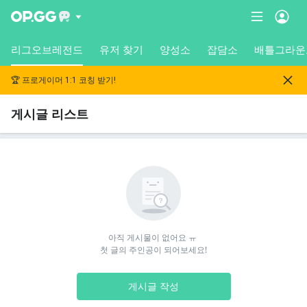
리그오브레전드
유저 찾기
양성소
잡담소
배틀그라운
🏆 프로게이머 1:1 코칭 받기!
게시글 리스트
아직 게시물이 없어요 ㅠ 

첫 글의 주인공이 되어보세요!
게시글 작성