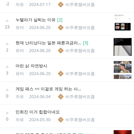
-2
자유
2024.07.17
비주류챔버프좀
누텔라가 살찌는 이유
[
2
]
23
유머
2024.06.20
비주류챔버프좀
현재 난리났다는 일본 패륜과금러 근황
[
3
]
2
유머
2024.06.20
비주류챔버프좀
어린 삵 자연방사
3
유머
2024.06.20
비주류챔버프좀
게임 패스 << 이걸로 게임 하는 사람 있어?
0
자유
2024.06.04
비주류챔버프좀
민희진 이거 힙합이네요
0
자유
2024.05.30
비주류챔버프좀