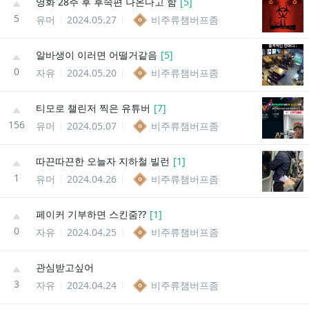
영화 28주 후 후속편 나온다고 함
[
5
]
5
유머
2024.05.27
비주류챔버프좀
알바생이 이러면 어떨거같음
[
5
]
0
자유
2024.05.20
비주류챔버프좀
티모로 챌린저 찍은 유튜버
[
7
]
156
유머
2024.05.07
비주류챔버프좀
따끈따끈한 오늘자 지하철 빌런
[
1
]
1
유머
2024.04.26
비주류챔버프좀
페이커 기부하면 스킨줌??
[
1
]
0
자유
2024.04.25
비주류챔버프좀
관심받고싶어
3
자유
2024.04.24
비주류챔버프좀