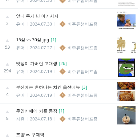
유머
2024.07.30
비주류챔버프좀
앞니 두개 난 아기사자
3
유머
2024.07.30
비주류챔버프좀
15살 vs 30살.jpg
[
1
]
53
유머
2024.07.27
비주류챔버프좀
맛탱이 가버린 고대생
[
26
]
294
유머
2024.07.19
비주류챔버프좀
부산에는 흔하다는 치킨 옵션메뉴
[
3
]
4
유머
2024.07.19
비주류챔버프좀
무인카페에 커플 등장
[
1
]
8
자유
2024.07.18
비주류챔버프좀
쯔양 vs 구제역