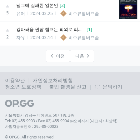
딜교에 실패한 일본인
[
2
]
5
유머
2024.03.25
비주류챔버프좀
강타싸움 원탑 챔프는 의외로 리신 같음
[
1
]
2
자유
2024.03.14
비주류챔버프좀
이전
다음
이용약관
개인정보처리방침
청소년 보호정책
불법 촬영물 신고
1:1 문의하기
서울특별시 강남구 테헤란로 507 1층, 2층
Tel: 02) 455-9903 / Fax: 02) 455-9904 ㈜오피지지 (대표자 : 최상락)
사업자등록번호 : 295-88-00023
© 
OP.GG. All rights reserved