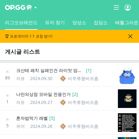
리그오브레전드
유저 찾기
양성소
잡담소
배틀그라운
🏆 프로게이머 1:1 코칭 받기!
게시글 리스트
크산테 패치 실패인건 라이엇 암묵적으로 인정한거 같은데
[
1
]
89
자유
2024.09.30
비주류챔버프좀
나만의상점 모바일 전용인가
[
2
]
1
자유
2024.09.27
비주류챔버프좀
혼자밥먹기 레벨
[
5
]
5
유머
2024.09.26
비주류챔버프좀