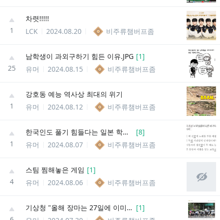
차렷!!!!!
1
LCK
2024.08.20
비주류챔버프좀
남학생이 과외구하기 힘든 이유.JPG
[
1
]
25
유머
2024.08.15
비주류챔버프좀
강호동 예능 역사상 최대의 위기
1
유머
2024.08.12
비주류챔버프좀
한국인도 풀기 힘들다는 일본 학교의 한국어 문제 ㄷㄷ
[
8
]
1
유머
2024.08.07
비주류챔버프좀
스팀 찜해놓은 게임
[
1
]
4
유머
2024.08.06
비주류챔버프좀
기상청 "올해 장마는 27일에 이미 끝났어"
[
1
]
6