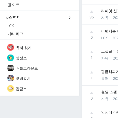
팬 아트
라이엇 신
96
자유
20
e스포츠
LCK
이번시즌 
기타 리그
0
LCK
202
유저 찾기
브실골은 
1
양성소
자유
20
배틀그라운드
팔굽혀펴기
1
오버워치
유머
20
잡담소
원딜 스펠
0
자유
20
인생에 아