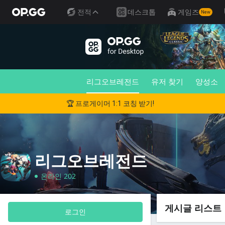
전적
데스크톱
게임즈
New
리그오브레전드
유저 찾기
양성소
🏆 프로게이머 1:1 코칭 받기!
리그오브레전드
온라인 202
게시글 리스트
로그인