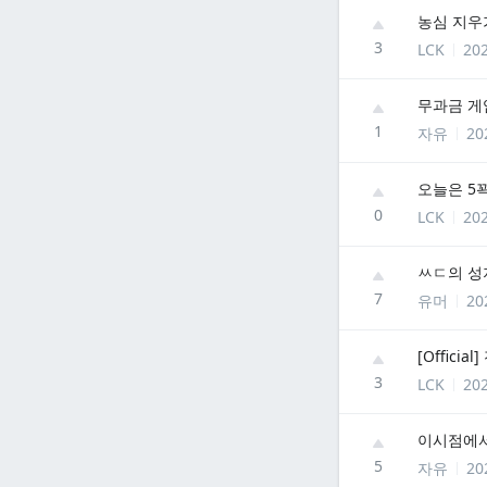
농심 지우
3
LCK
202
무과금 게
1
자유
20
오늘은 5
0
LCK
202
ㅆㄷ의 성
7
유머
20
[Offici
3
LCK
202
이시점에서
5
자유
20