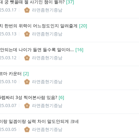
대 궁 뺏을때 젤 사기인 챔이 뭘까?
[
37
]
25.03.17
라면좀현기증남
치 한번의 위력이 어느정도인지 알려줄게
[
20
]
25.03.13
라면좀현기증남
 안되는데 나이가 들면 들수록 말이야...
[
16
]
25.03.12
라면좀현기증남
르마 카운터
[
2
]
25.03.10
라면좀현기증남
5렙짜리 3성 찍어본사람 있음?
[
6
]
25.03.07
라면좀현기증남
이랑 일겜이랑 실력 차이 말도안되게 크네
25.03.05
라면좀현기증남