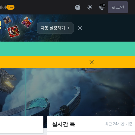
KO
레이
로그인
New
실시간 톡
최근 24시간 기준