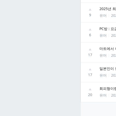
2025년
9
유머
20
PC방 : 
6
유머
20
마트에서 
17
유머
20
일본인이 
17
유머
20
회피형이랑
20
유머
20