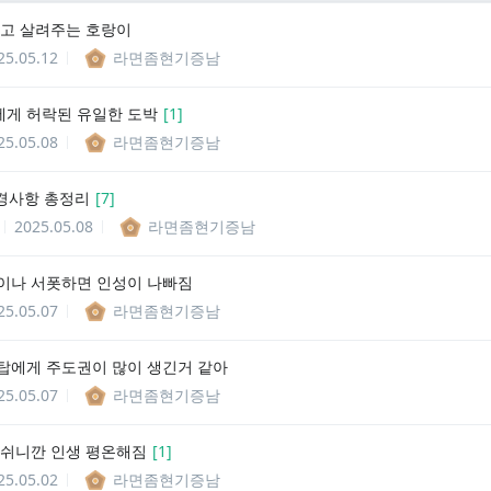
먹고 살려주는 호랑이
25.05.12
라면좀현기증남
게 허락된 유일한 도박
[
1
]
25.05.08
라면좀현기증남
변경사항 총정리
[
7
]
2025.05.08
라면좀현기증남
이나 서폿하면 인성이 나빠짐
25.05.07
라면좀현기증남
탑에게 주도권이 많이 생긴거 같아
25.05.07
라면좀현기증남
 쉬니깐 인생 평온해짐
[
1
]
25.05.02
라면좀현기증남