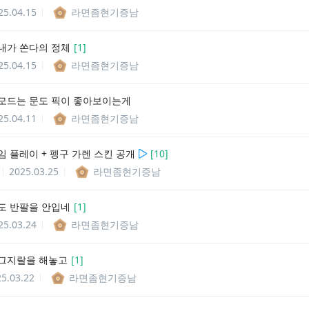
25.04.15
라면좀현기증남
내가 쏜다의 정체
[
1
]
25.04.15
라면좀현기증남
모드는 문도 픽이 좋아보이는게
25.04.11
라면좀현기증남
임 플레이 + 펭구 가렌 스킨 공개
[
10
]
2025.03.25
라면좀현기증남
도 반팔을 안입네
[
1
]
25.03.24
라면좀현기증남
그지랄을 해놓고
[
1
]
5.03.22
라면좀현기증남