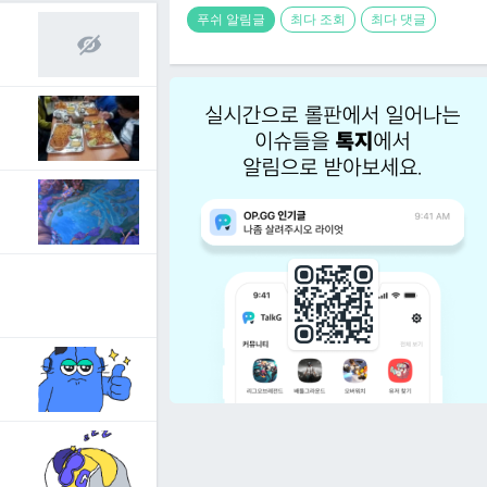
푸쉬 알림글
최다 조회
최다 댓글