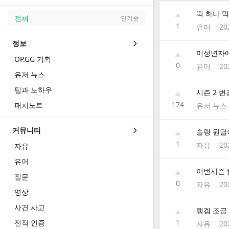
떡 하나 
전체
인기순
1
유머
20
정보
미성년자에
OP.GG 기획
0
유머
20
유저 뉴스
팁과 노하우
시즌 2 
174
패치노트
유저 뉴스
커뮤니티
솔랭 원딜
1
자유
20
자유
유머
이번시즌 
질문
0
자유
20
영상
사건 사고
랭겜 조금
전적 인증
1
자유
20