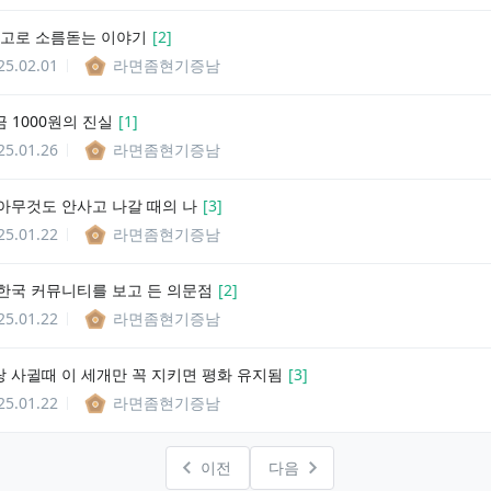
 최고로 소름돋는 이야기
[
2
]
25.02.01
라면좀현기증남
요금 1000원의 진실
[
1
]
25.01.26
라면좀현기증남
아무것도 안사고 나갈 때의 나
[
3
]
25.01.22
라면좀현기증남
한국 커뮤니티를 보고 든 의문점
[
2
]
25.01.22
라면좀현기증남
 사귈때 이 세개만 꼭 지키면 평화 유지됨
[
3
]
25.01.22
라면좀현기증남
이전
다음