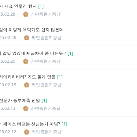
가 지표 안좋긴 했지
[
1
]
5.02.28
라면좀현기증남
임이 이렇게 욕먹기도 쉽지 않은데
25.02.26
라면좀현기증남
꽉 갈일 없겠네 체급차이 좀 나는듯 ?
[
1
]
5.02.20
라면좀현기증남
지아키하바라? 가도 할게 없음
[
1
]
25.02.18
라면좀현기증남
al] 전문가 승부예측 전멸
[
1
]
5.02.13
라면좀현기증남
 제이스 버프는 선넘는거 아님?
[
1
]
25.02.12
라면좀현기증남