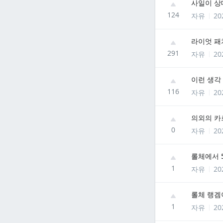
사일이 상
124
자유
20
라이엇 패
291
자유
20
이런 생각
116
자유
20
의외의 카
0
자유
20
롤체에서 
1
자유
20
롤체 랭겜
1
자유
20