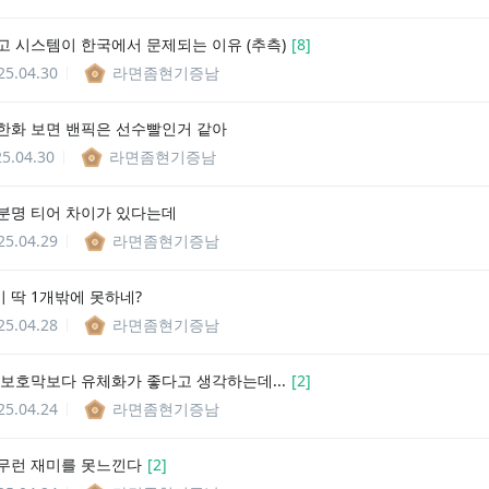
고 시스템이 한국에서 문제되는 이유 (추측)
[
8
]
25.04.30
라면좀현기증남
한화 보면 밴픽은 선수빨인거 같아
5.04.30
라면좀현기증남
분명 티어 차이가 있다는데
25.04.29
라면좀현기증남
 딱 1개밖에 못하네?
25.04.28
라면좀현기증남
 보호막보다 유체화가 좋다고 생각하는데...
[
2
]
25.04.24
라면좀현기증남
무런 재미를 못느낀다
[
2
]