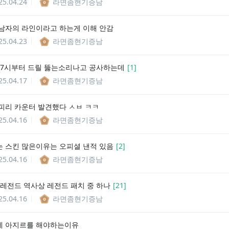
25.04.24
라면좀현기증남
남자의 라인이라고 하는게 이해 안감
25.04.23
라면좀현기증남
 7시부터 드릴 뚫는소리나고 공사하는데
[
1
]
25.04.17
라면좀현기증남
피리 카운터 발견했다 ㅅㅂ ㅋㅋ
25.04.16
라면좀현기증남
 스킨 많은이유는 오피셜 낸적 있음
[
2
]
25.04.16
라면좀현기증남
 레전드 역사상 레전드 패치 중 하나
[
21
]
25.04.16
라면좀현기증남
에 아지르를 해야하는이유