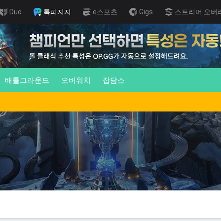
Duo
톡피지지
e스포츠
Gigs
스트리머 오버
배틀그라운드
오버워치
잡담소