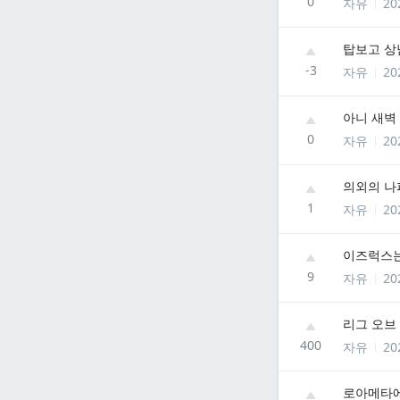
0
자유
20
탑보고 상
-3
자유
20
아니 새벽
0
자유
20
의외의 나
1
자유
20
이즈럭스는
9
자유
20
리그 오브
400
자유
20
로아메타