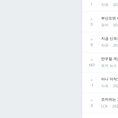
1
자유
20
부산오면 
5
유머
20
지금 신속
0
자유
20
만우절 게
167
유저 뉴스
아니 아직
-1
자유
20
조마쉬는 
3
LCK
202