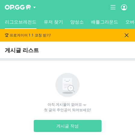
리그오브레전드
유저 찾기
양성소
배틀그라운드
오버
🏆 프로게이머 1:1 코칭 받기!
게시글 리스트
아직 게시물이 없어요 ㅠ 

첫 글의 주인공이 되어보세요!
게시글 작성