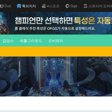
Duo
톡피지지
e스포츠
Gigs
스트리머 오버
잡담소
배틀그라운드
오버워치