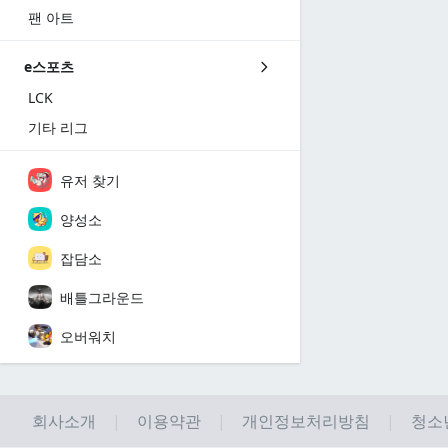
팬 아트
e스포츠
LCK
기타 리그
유저 찾기
양성소
잡담소
배틀그라운드
오버워치
회사소개
이용약관
개인정보처리방침
청소