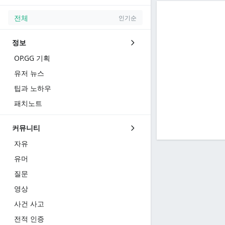
전체
인기순
정보
OP.GG 기획
유저 뉴스
팁과 노하우
패치노트
커뮤니티
자유
유머
질문
영상
사건 사고
전적 인증