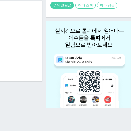
푸쉬 알림글
최다 조회
최다 댓글