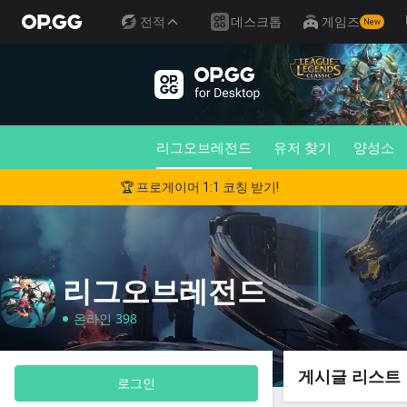
전적
데스크톱
게임즈
New
리그오브레전드
유저 찾기
양성소
🏆 프로게이머 1:1 코칭 받기!
리그오브레전드
온라인 398
게시글 리스트
로그인