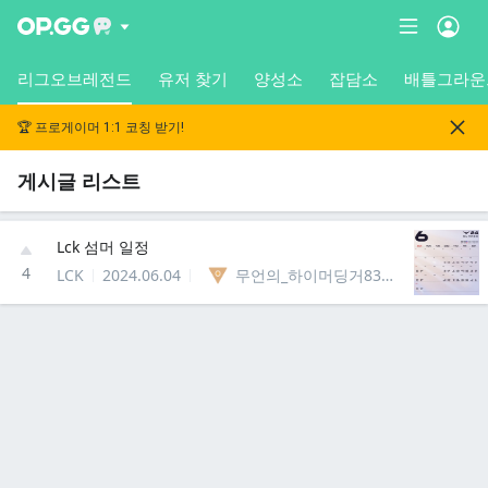
리그오브레전드
유저 찾기
양성소
잡담소
배틀그라운
🏆 프로게이머 1:1 코칭 받기!
게시글 리스트
Lck 섬머 일정
4
LCK
2024.06.04
무언의_하이머딩거83339435910