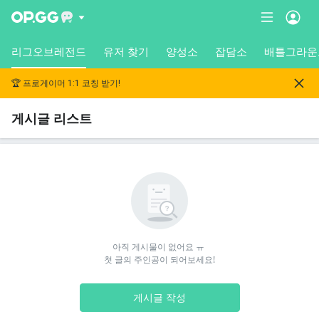
리그오브레전드
유저 찾기
양성소
잡담소
배틀그라운
🏆 프로게이머 1:1 코칭 받기!
게시글 리스트
아직 게시물이 없어요 ㅠ 

첫 글의 주인공이 되어보세요!
게시글 작성